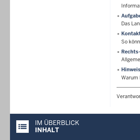
Informa
Aufgab
Das Lan
Kontak
So könn
Rechts-
Allgeme
Hinweis
Warum L
Verantwor
IM ÜBERBLICK
Justiz-Portal im Überblick:
INHALT