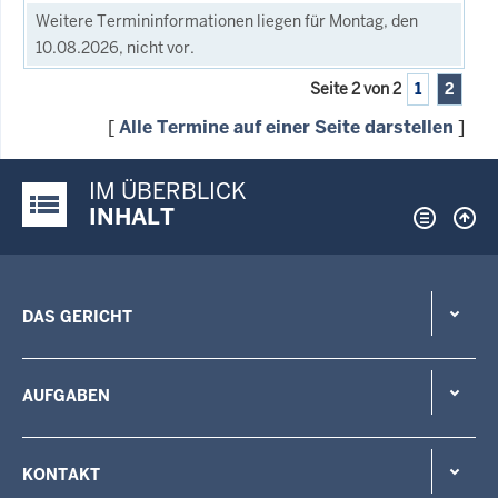
Weitere Termininformationen liegen für Montag, den
10.08.2026, nicht vor.
Seite 2 von 2
1
2
[
Alle Termine auf einer Seite darstellen
]
IM ÜBERBLICK
Justiz-Portal im Überblick:
INHALT
DAS GERICHT
AUFGABEN
KONTAKT