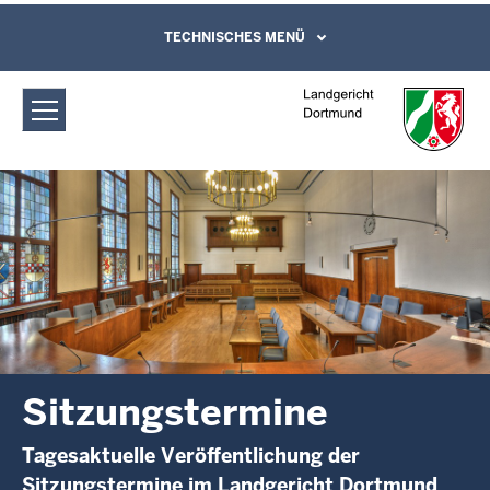
Direkt zum Inhalt
Landgericht Dortmund:
TECHNISCHES MENÜ
Leichte Sprache, Gebärdensprachenvideo
und Kontaktformular
Sitzungstermine
Sitzungstermine
Tagesaktuelle Veröffentlichung der
Sitzungstermine im Landgericht Dortmund