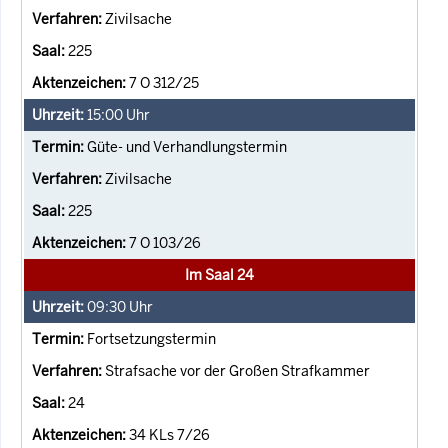
Zivilsache
225
7 O 312/25
15:00
Uhr
Güte- und Verhandlungstermin
Zivilsache
225
7 O 103/26
Im Saal 24
09:30
Uhr
Fortsetzungstermin
Strafsache vor der Großen Strafkammer
24
34 KLs 7/26