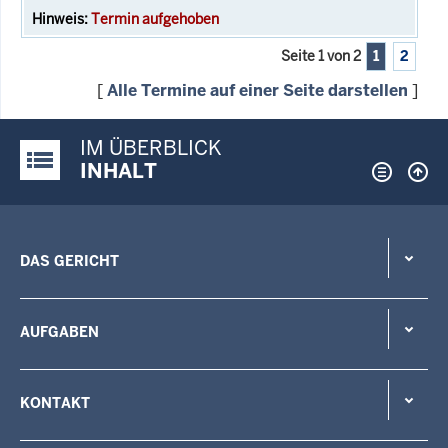
Termin aufgehoben
Seite 1 von 2
1
2
[
Alle Termine auf einer Seite darstellen
]
IM ÜBERBLICK
Justiz-Portal im Überblick:
INHALT
DAS GERICHT
AUFGABEN
KONTAKT