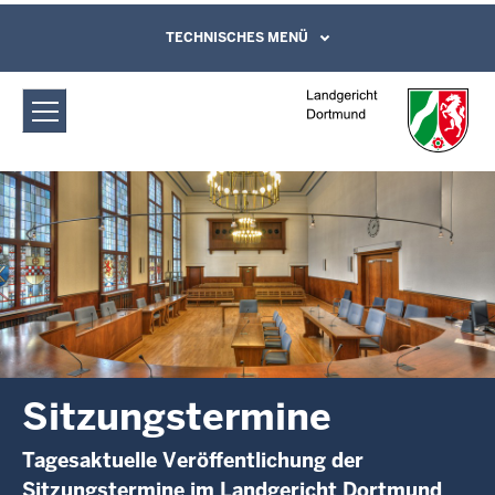
Direkt zum Inhalt
Landgericht Dortmund:
TECHNISCHES MENÜ
Leichte Sprache, Gebärdensprachenvideo
und Kontaktformular
Sitzungstermine
Sitzungstermine
Tagesaktuelle Veröffentlichung der
Sitzungstermine im Landgericht Dortmund