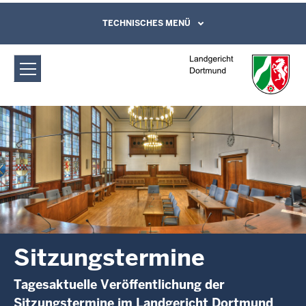
Direkt zum Inhalt
Landgericht Dortmund:
TECHNISCHES MENÜ
Leichte Sprache, Gebärdensprachenvideo
und Kontaktformular
Sitzungstermine
Sitzungstermine
Tagesaktuelle Veröffentlichung der
Sitzungstermine im Landgericht Dortmund