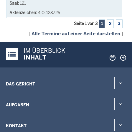
121
4 O 428/25
Seite 1 von 3
1
2
3
[
Alle Termine auf einer Seite darstellen
]
IM ÜBERBLICK
Justiz-Portal im Überblick:
INHALT
DAS GERICHT
AUFGABEN
KONTAKT