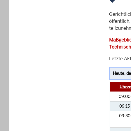
Gerichtli
öffentlich
teilzuneh
Maßgeblic
Technisch
Letzte Ak
Uhrze
09:0
09:15
09:3