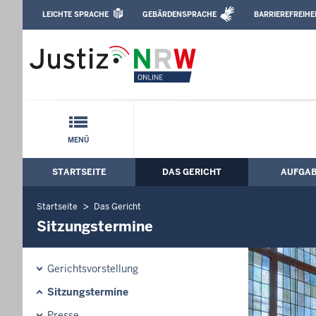
Direkt zum Inhalt
LEICHTE SPRACHE
GEBÄRDENSPRACHE
BARRIEREFREIHE
Leichte Sprache, Gebärdensprachenvideo u
Landgericht Dortmund: Sitzungstermin
Schnellnavigation mit Volltext-Suche
MENÜ
STARTSEITE
DAS GERICHT
AUFGA
Hauptmenü: Hauptnavigation
Startseite
Das Gericht
Sitzungstermine
Gerichtsvorstellung
Sitzungstermine
Presse