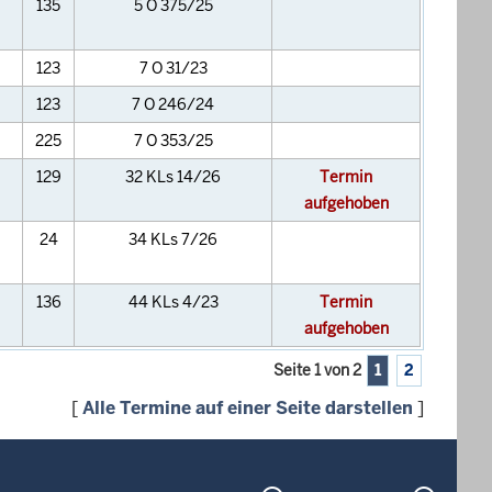
135
5 O 375/25
123
7 O 31/23
123
7 O 246/24
225
7 O 353/25
129
32 KLs 14/26
Termin
aufgehoben
24
34 KLs 7/26
136
44 KLs 4/23
Termin
aufgehoben
Seite 1 von 2
1
2
[
Alle Termine auf einer Seite darstellen
]