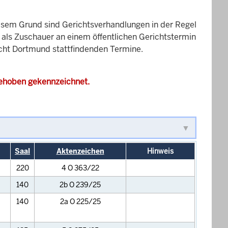
esem Grund sind Gerichtsverhandlungen in der Regel
it als Zuschauer an einem öffentlichen Gerichtstermin
richt Dortmund stattfindenden Termine.
gehoben gekennzeichnet.
Saal
Aktenzeichen
Hinweis
220
4 O 363/22
140
2b O 239/25
140
2a O 225/25