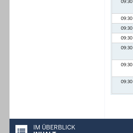
09:3
09:3
09:3
09:3
09:3
09:3
09:3
IM ÜBERBLICK
Justiz-Portal im Überblick: