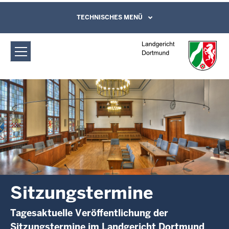
Direkt zum Inhalt
Landgericht Dortmund:
TECHNISCHES MENÜ
Leichte Sprache, Gebärdensprachenvideo
und Kontaktformular
Sitzungstermine
Sitzungstermine
Tagesaktuelle Veröffentlichung der
Sitzungstermine im Landgericht Dortmund