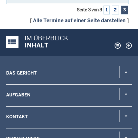
Seite 3 von 3
1
2
3
[
Alle Termine auf einer Seite darstellen
]
IM ÜBERBLICK
Justiz-Portal im Überblick:
INHALT
DAS GERICHT
AUFGABEN
KONTAKT