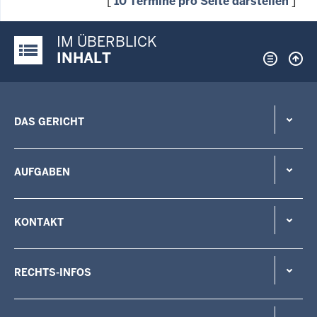
[
10 Termine pro Seite darstellen
]
IM ÜBERBLICK
Justiz-Portal im Überblick:
INHALT
DAS GERICHT
AUFGABEN
KONTAKT
RECHTS-INFOS