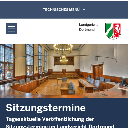
Direkt zum Inhalt
Landgericht Dortmund:
TECHNISCHES MENÜ
Leichte Sprache, Gebärdensprachenvideo
und Kontaktformular
Sitzungstermine
Sitzungstermine
Tagesaktuelle Veröffentlichung der
Sitzungstermine im Landgericht Dortmund