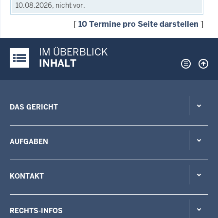
10.08.2026, nicht vor.
[
10 Termine pro Seite darstellen
]
IM ÜBERBLICK
Justiz-Portal im Überblick:
INHALT
DAS GERICHT
AUFGABEN
KONTAKT
RECHTS-INFOS