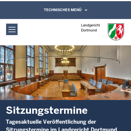
Direkt zum Inhalt
Landgericht Dortmund:
TECHNISCHES MENÜ
Leichte Sprache, Gebärdensprachenvideo
und Kontaktformular
Sitzungstermine
Sitzungstermine
Tagesaktuelle Veröffentlichung der
Sitzungstermine im Landgericht Dortmund