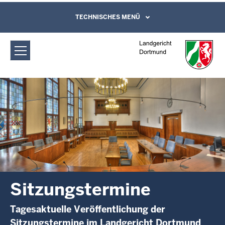
Direkt zum Inhalt
Landgericht Dortmund:
TECHNISCHES MENÜ
Leichte Sprache, Gebärdensprachenvideo
und Kontaktformular
Sitzungstermine
Sitzungstermine
Tagesaktuelle Veröffentlichung der
Sitzungstermine im Landgericht Dortmund