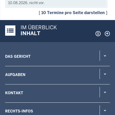
10.08.2026, nicht vor.
[
10 Termine pro Seite darstellen
]
IM ÜBERBLICK
Justiz-Portal im Überblick:
INHALT
DAS GERICHT
AUFGABEN
KONTAKT
RECHTS-INFOS