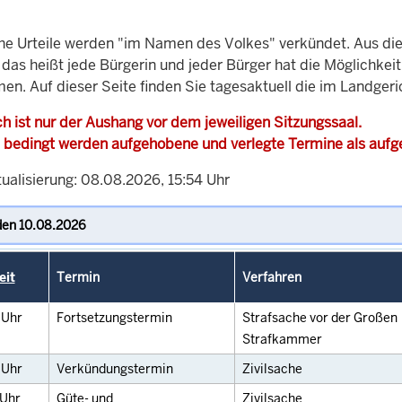
che Urteile werden "im Namen des Volkes" verkündet. Aus di
, das heißt jede Bürgerin und jeder Bürger hat die Möglichke
men. Auf dieser Seite finden Sie tagesaktuell die im Landge
h ist nur der Aushang vor dem jeweiligen Sitzungssaal.
 bedingt werden aufgehobene und verlegte Termine als auf
tualisierung: 08.08.2026, 15:54 Uhr
eit
Termin
Verfahren
0
Uhr
Fortsetzungstermin
Strafsache vor der Großen
Strafkammer
0
Uhr
Verkündungstermin
Zivilsache
Uhr
Güte- und
Zivilsache