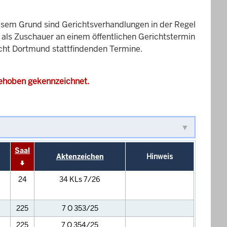
esem Grund sind Gerichtsverhandlungen in der Regel
it als Zuschauer an einem öffentlichen Gerichtstermin
richt Dortmund stattfindenden Termine.
gehoben gekennzeichnet.
Saal
Aktenzeichen
Hinweis
24
34 KLs 7/26
225
7 O 353/25
225
7 O 354/25