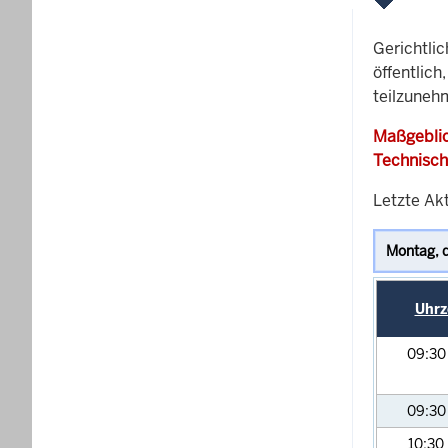
Gerichtli
öffentlich
teilzuneh
Maßgeblic
Technisch
Letzte Ak
Uhrz
09:3
09:3
10:30