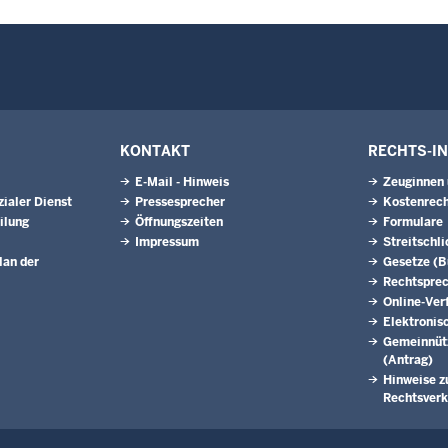
KONTAKT
RECHTS-I
E-Mail - Hinweis
Zeuginnen
ialer Dienst
Pressesprecher
Kostenrech
ilung
Öffnungszeiten
Formulare
Impressum
Streitschl
lan der
Gesetze (
Rechtspre
Online-Ver
Elektronis
Gemeinnütz
(Antrag)
Hinweise z
Rechtsverk