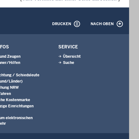
DRUCKEN
NACH OBEN
NFOS
SERVICE
 und Zeugen
Übersicht
ner/Hilfen
Suche
ichtung / Schiedsleute
Bund/Länder)
chung NRW
fahren
che Kostenmarke
ige Einrichtungen
um elektronischen
ehr