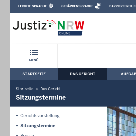
Direkt zum Inhalt
LEICHTE SPRACHE
GEBÄRDENSPRACHE
BARRIEREFREIHE
Leichte Sprache, Gebärdensprachenvideo u
Landgericht Dortmund: Sitzungstermin
Schnellnavigation mit Volltext-Suche
MENÜ
STARTSEITE
DAS GERICHT
AUFGA
Hauptmenü: Hauptnavigation
Startseite
Das Gericht
Sitzungstermine
Gerichtsvorstellung
Sitzungstermine
Presse