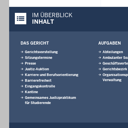
IM ÜBERBLICK
Justiz-Portal im Überblick:
INHALT
DAS GERICHT
AUFGABEN
Gerichtsvorstellung
Abteilungen
Sitzungstermine
Ambulanter Soz
Presse
Geschäftsverte
Justiz-Auktion
Gerichtsbezirk
Karriere und Berufsorientierung
Organisationsp
Verwaltung
Barrierefreiheit
Eingangskontrolle
Kantine
Gemeinsames Justizpraktikum
für Studierende