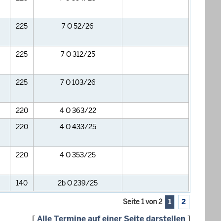
225
7 O 52/26
225
7 O 312/25
225
7 O 103/26
220
4 O 363/22
220
4 O 433/25
220
4 O 353/25
140
2b O 239/25
Seite 1 von 2
1
2
[
Alle Termine auf einer Seite darstellen
]