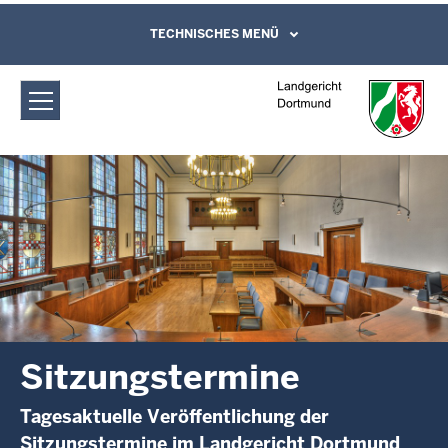
Direkt zum Inhalt
Landgericht Dortmund:
TECHNISCHES MENÜ
Leichte Sprache, Gebärdensprachenvideo
und Kontaktformular
Sitzungstermine
Sitzungstermine
Tagesaktuelle Veröffentlichung der
Sitzungstermine im Landgericht Dortmund