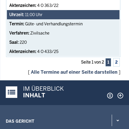
4 O 363/22
11:00
Uhr
Güte- und Verhandlungstermin
Zivilsache
220
4 O 433/25
Seite 1 von 2
1
2
[
Alle Termine auf einer Seite darstellen
]
IM ÜBERBLICK
Justiz-Portal im Überblick:
INHALT
DAS GERICHT