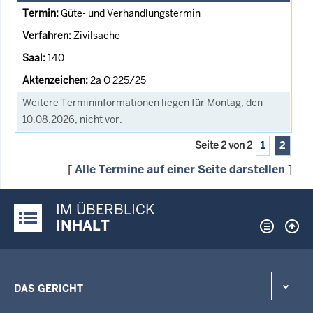
Güte- und Verhandlungstermin
Zivilsache
140
2a O 225/25
Weitere Termininformationen liegen für Montag, den
10.08.2026, nicht vor.
Seite 2 von 2
1
2
[
Alle Termine auf einer Seite darstellen
]
IM ÜBERBLICK
Justiz-Portal im Überblick:
INHALT
DAS GERICHT