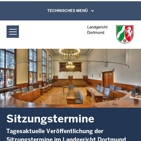
Direkt zum Inhalt
Landgericht Dortmund:
TECHNISCHES MENÜ
Leichte Sprache, Gebärdensprachenvideo
und Kontaktformular
Sitzungstermine
Sitzungstermine
Tagesaktuelle Veröffentlichung der
Sitzungstermine im Landgericht Dortmund