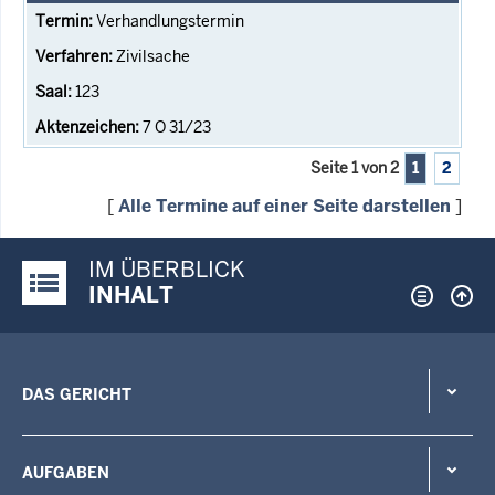
Verhandlungstermin
Zivilsache
123
7 O 31/23
Seite 1 von 2
1
2
[
Alle Termine auf einer Seite darstellen
]
IM ÜBERBLICK
Justiz-Portal im Überblick:
INHALT
DAS GERICHT
AUFGABEN