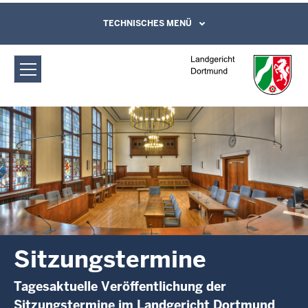
Direkt zum Inhalt
Landgericht Dortmund:
TECHNISCHES MENÜ
Leichte Sprache, Gebärdensprachenvideo
und Kontaktformular
Sitzungstermine
Sitzungstermine
Tagesaktuelle Veröffentlichung der
Sitzungstermine im Landgericht Dortmund