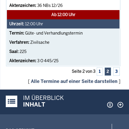
36 NBs 12/26
Ab 12:00 Uhr
12:00
Uhr
Güte- und Verhandlungstermin
Zivilsache
225
3 O 445/25
Seite 2 von 3
1
2
3
[
Alle Termine auf einer Seite darstellen
]
IM ÜBERBLICK
Justiz-Portal im Überblick:
INHALT