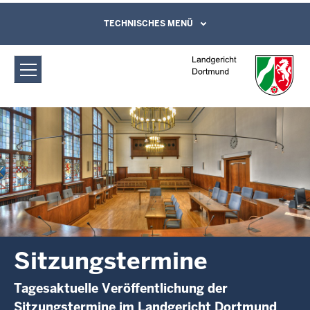
Direkt zum Inhalt
Landgericht Dortmund:
TECHNISCHES MENÜ
Leichte Sprache, Gebärdensprachenvideo
und Kontaktformular
Sitzungstermine
Sitzungstermine
Tagesaktuelle Veröffentlichung der
Sitzungstermine im Landgericht Dortmund