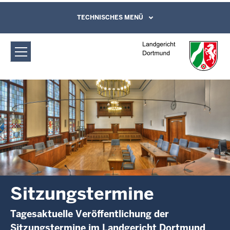
Direkt zum Inhalt
Landgericht Dortmund:
TECHNISCHES MENÜ
Leichte Sprache, Gebärdensprachenvideo
und Kontaktformular
Sitzungstermine
Sitzungstermine
Tagesaktuelle Veröffentlichung der
Sitzungstermine im Landgericht Dortmund