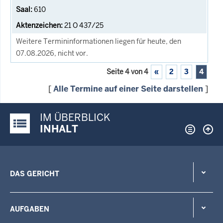
610
21 O 437/25
Weitere Termininformationen liegen für heute, den
07.08.2026, nicht vor.
Seite 4 von 4
«
2
3
4
[
Alle Termine auf einer Seite darstellen
]
IM ÜBERBLICK
Justiz-Portal im Überblick:
INHALT
DAS GERICHT
AUFGABEN