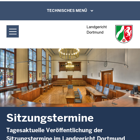
Direkt zum Inhalt
Landgericht Dortmund:
TECHNISCHES MENÜ
Leichte Sprache, Gebärdensprachenvideo
und Kontaktformular
Sitzungstermine
Sitzungstermine
Tagesaktuelle Veröffentlichung der
Sitzungstermine im Landgericht Dortmund