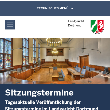
Direkt zum Inhalt
Landgericht Dortmund:
TECHNISCHES MENÜ
Leichte Sprache, Gebärdensprachenvideo
und Kontaktformular
Sitzungstermine
Sitzungstermine
Tagesaktuelle Veröffentlichung der
Sitzungstermine im Landgericht Dortmund