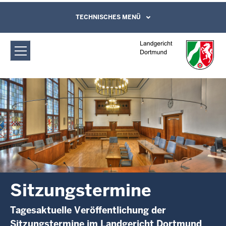
Direkt zum Inhalt
Landgericht Dortmund:
TECHNISCHES MENÜ
Leichte Sprache, Gebärdensprachenvideo
und Kontaktformular
Sitzungstermine
Sitzungstermine
Tagesaktuelle Veröffentlichung der
Sitzungstermine im Landgericht Dortmund