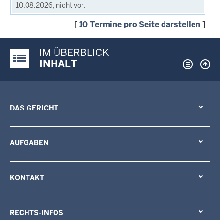
10.08.2026, nicht vor.
[
10 Termine pro Seite darstellen
]
IM ÜBERBLICK
Justiz-Portal im Überblick:
INHALT
DAS GERICHT
AUFGABEN
KONTAKT
RECHTS-INFOS