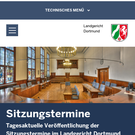
Direkt zum Inhalt
Landgericht Dortmund:
TECHNISCHES MENÜ
Leichte Sprache, Gebärdensprachenvideo
und Kontaktformular
Sitzungstermine
Sitzungstermine
Tagesaktuelle Veröffentlichung der
Sitzungstermine im Landgericht Dortmund