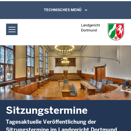
Direkt zum Inhalt
Landgericht Dortmund:
TECHNISCHES MENÜ
Leichte Sprache, Gebärdensprachenvideo
und Kontaktformular
Sitzungstermine
Sitzungstermine
Tagesaktuelle Veröffentlichung der
Sitzungstermine im Landgericht Dortmund