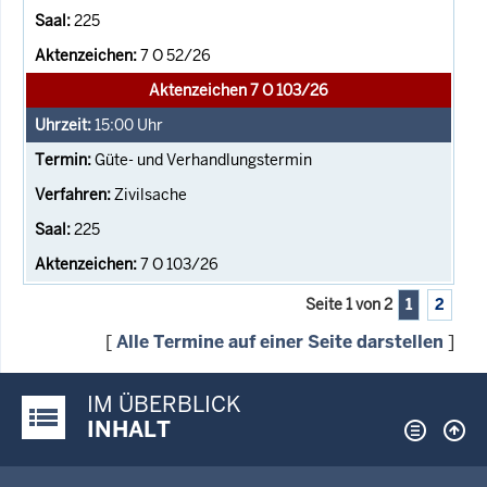
225
7 O 52/26
Aktenzeichen 7 O 103/26
15:00
Uhr
Güte- und Verhandlungstermin
Zivilsache
225
7 O 103/26
Seite 1 von 2
1
2
[
Alle Termine auf einer Seite darstellen
]
IM ÜBERBLICK
Justiz-Portal im Überblick:
INHALT