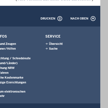
DRUCKEN
NACH OBEN
NFOS
SERVICE
 und Zeugen
Übersicht
ner/Hilfen
Suche
ichtung / Schiedsleute
Bund/Länder)
chung NRW
fahren
che Kostenmarke
ige Einrichtungen
um elektronischen
ehr