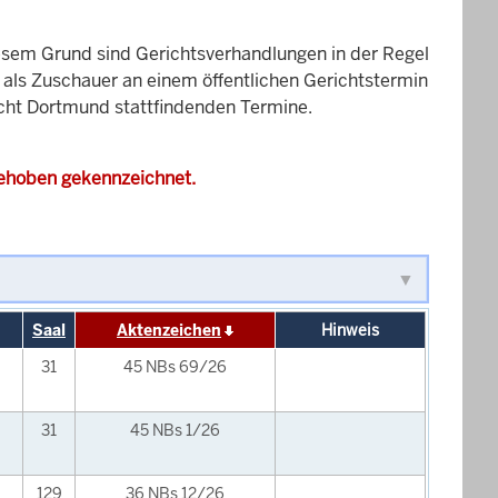
esem Grund sind Gerichtsverhandlungen in der Regel
it als Zuschauer an einem öffentlichen Gerichtstermin
richt Dortmund stattfindenden Termine.
gehoben gekennzeichnet.
Saal
Aktenzeichen
Hinweis
31
45 NBs 69/26
31
45 NBs 1/26
129
36 NBs 12/26