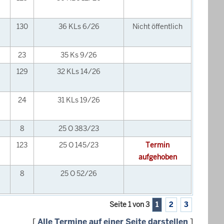
130
36 KLs 6/26
Nicht öffentlich
23
35 Ks 9/26
129
32 KLs 14/26
24
31 KLs 19/26
8
25 O 383/23
123
25 O 145/23
Termin
aufgehoben
8
25 O 52/26
Seite 1 von 3
1
2
3
[
Alle Termine auf einer Seite darstellen
]