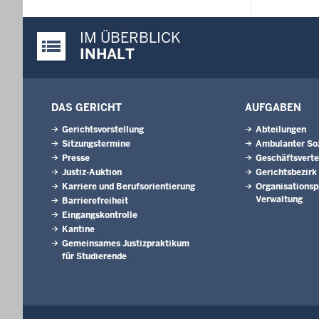
IM ÜBERBLICK
Justiz-Portal im Überblick:
INHALT
DAS GERICHT
AUFGABEN
Gerichtsvorstellung
Abteilungen
Sitzungstermine
Ambulanter Soz
Presse
Geschäftsverte
Justiz-Auktion
Gerichtsbezirk
Karriere und Berufsorientierung
Organisationsp
Verwaltung
Barrierefreiheit
Eingangskontrolle
Kantine
Gemeinsames Justizpraktikum
für Studierende