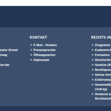
KONTAKT
RECHTS-I
E-Mail - Hinweis
Zeuginnen
ialer Dienst
Pressesprecher
Kostenrech
ilung
Öffnungszeiten
Formulare
Impressum
Streitschl
lan der
Gesetze (
Rechtspre
Online-Ver
Elektronis
Gemeinnütz
(Antrag)
Hinweise z
Rechtsverk