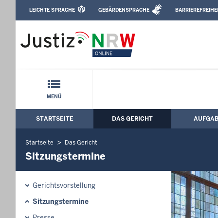
Direkt zum Inhalt
LEICHTE SPRACHE
GEBÄRDENSPRACHE
BARRIEREFREIHE
Leichte Sprache, Gebärdensprachenvideo u
Landgericht Dortmund: Sitzungstermin
Schnellnavigation mit Volltext-Suche
MENÜ
STARTSEITE
DAS GERICHT
AUFGA
Hauptmenü: Hauptnavigation
Startseite
Das Gericht
Sitzungstermine
Gerichtsvorstellung
Sitzungstermine
Presse