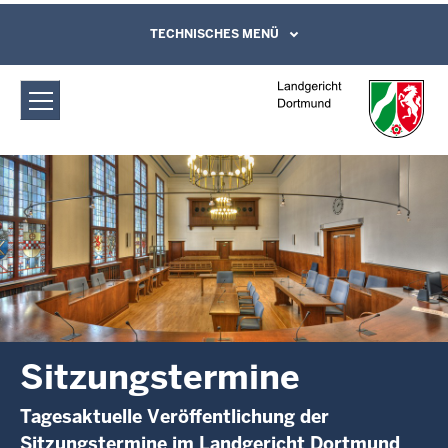
Direkt zum Inhalt
Landgericht Dortmund:
TECHNISCHES MENÜ
Leichte Sprache, Gebärdensprachenvideo
und Kontaktformular
Sitzungstermine
Sitzungstermine
Tagesaktuelle Veröffentlichung der
Sitzungstermine im Landgericht Dortmund