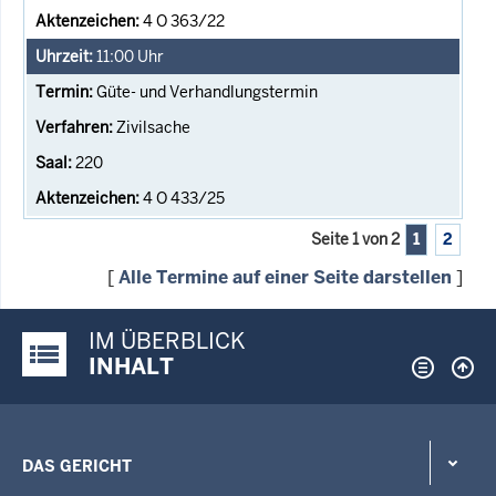
4 O 363/22
11:00
Uhr
Güte- und Verhandlungstermin
Zivilsache
220
4 O 433/25
Seite 1 von 2
1
2
[
Alle Termine auf einer Seite darstellen
]
IM ÜBERBLICK
Justiz-Portal im Überblick:
INHALT
DAS GERICHT