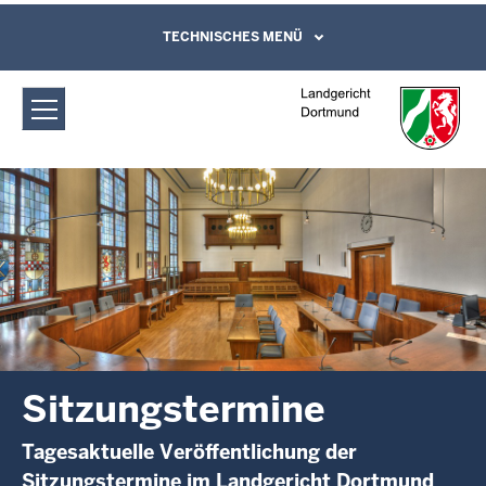
Direkt zum Inhalt
Landgericht Dortmund:
TECHNISCHES MENÜ
Leichte Sprache, Gebärdensprachenvideo
und Kontaktformular
Sitzungstermine
Sitzungstermine
Tagesaktuelle Veröffentlichung der
Sitzungstermine im Landgericht Dortmund