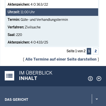
4 O 363/22
11:00
Uhr
Güte- und Verhandlungstermin
Zivilsache
220
4 O 433/25
Seite 1 von 2
1
2
[
Alle Termine auf einer Seite darstellen
]
IM ÜBERBLICK
Justiz-Portal im Überblick:
INHALT
DAS GERICHT