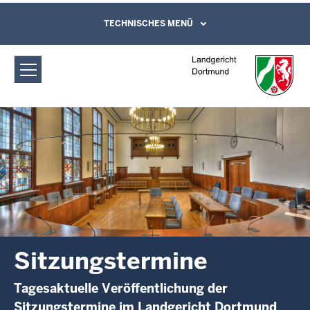
Direkt zum Inhalt
Landgericht Dortmund:
TECHNISCHES MENÜ
Leichte Sprache, Gebärdensprachenvideo
und Kontaktformular
Sitzungstermine
Sitzungstermine
Tagesaktuelle Veröffentlichung der
Sitzungstermine im Landgericht Dortmund