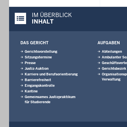
IM ÜBERBLICK
Justiz-Portal im Überblick:
INHALT
DAS GERICHT
AUFGABEN
Gerichtsvorstellung
Abteilungen
Sitzungstermine
Ambulanter Soz
Presse
Geschäftsverte
Justiz-Auktion
Gerichtsbezirk
Karriere und Berufsorientierung
Organisationsp
Verwaltung
Barrierefreiheit
Eingangskontrolle
Kantine
Gemeinsames Justizpraktikum
für Studierende