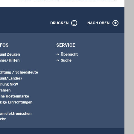
DRUCKEN
NACH OBEN
NFOS
SERVICE
 und Zeugen
Übersicht
ner/Hilfen
Suche
ichtung / Schiedsleute
Bund/Länder)
chung NRW
fahren
che Kostenmarke
ige Einrichtungen
um elektronischen
ehr