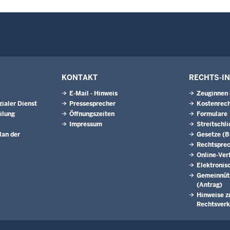
KONTAKT
RECHTS-I
E-Mail - Hinweis
Zeuginnen
ialer Dienst
Pressesprecher
Kostenrech
ilung
Öffnungszeiten
Formulare
Impressum
Streitschl
lan der
Gesetze (
Rechtspre
Online-Ver
Elektronis
Gemeinnütz
(Antrag)
Hinweise z
Rechtsverk