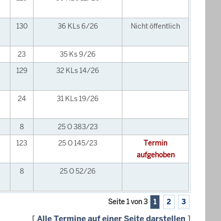
130
36 KLs 6/26
Nicht öffentlich
23
35 Ks 9/26
129
32 KLs 14/26
24
31 KLs 19/26
8
25 O 383/23
123
25 O 145/23
Termin
aufgehoben
8
25 O 52/26
Seite 1 von 3
1
2
3
[
Alle Termine auf einer Seite darstellen
]