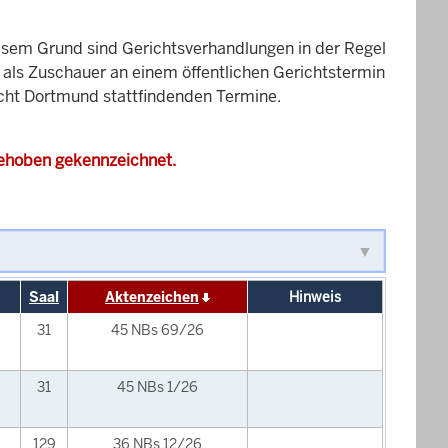
esem Grund sind Gerichtsverhandlungen in der Regel
it als Zuschauer an einem öffentlichen Gerichtstermin
richt Dortmund stattfindenden Termine.
gehoben gekennzeichnet.
Saal
Aktenzeichen
Hinweis
31
45 NBs 69/26
31
45 NBs 1/26
129
36 NBs 12/26