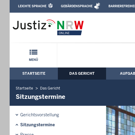
Direkt zum Inhalt
LEICHTE SPRACHE
GEBÄRDENSPRACHE
BARRIEREFREIHE
Leichte Sprache, Gebärdensprachenvideo u
Landgericht Dortmund: Sitzungstermin
Schnellnavigation mit Volltext-Suche
MENÜ
STARTSEITE
DAS GERICHT
AUFGA
Hauptmenü: Hauptnavigation
Startseite
Das Gericht
Sitzungstermine
Gerichtsvorstellung
Sitzungstermine
Presse