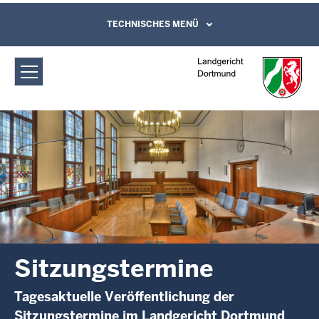
Direkt zum Inhalt
Landgericht Dortmund:
TECHNISCHES MENÜ
Leichte Sprache, Gebärdensprachenvideo
und Kontaktformular
Sitzungstermine
Sitzungstermine
Tagesaktuelle Veröffentlichung der
Sitzungstermine im Landgericht Dortmund