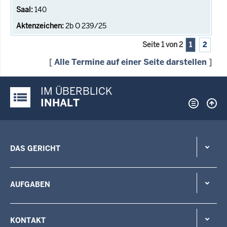
140
2b O 239/25
Seite 1 von 2
1
2
[
Alle Termine auf einer Seite darstellen
]
IM ÜBERBLICK
Justiz-Portal im Überblick:
INHALT
DAS GERICHT
AUFGABEN
KONTAKT