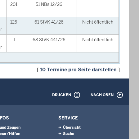
201
51 NBs 12/26
125
61 StVK 41/26
Nicht öffentlich
r
II
68 StVK 441/26
Nicht öffentlich
r
[
10 Termine pro Seite darstellen
]
DRUCKEN
NACH OBEN
NFOS
SERVICE
 und Zeugen
Übersicht
ner/Hilfen
Suche