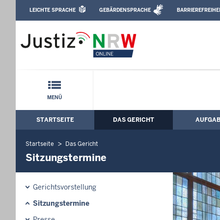
Direkt zum Inhalt
LEICHTE SPRACHE
GEBÄRDENSPRACHE
BARRIEREFREIHE
Leichte Sprache, Gebärdensprachenvideo u
Landgericht Dortmund: Sitzungstermin
Schnellnavigation mit Volltext-Suche
MENÜ
STARTSEITE
DAS GERICHT
AUFGA
Hauptmenü: Hauptnavigation
Startseite
Das Gericht
Sitzungstermine
Gerichtsvorstellung
Sitzungstermine
Presse