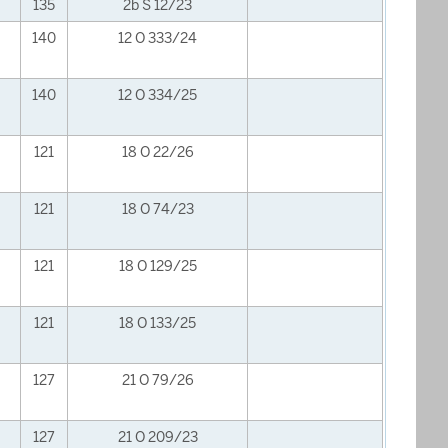
135
2b S 12/23
140
12 O 333/24
140
12 O 334/25
121
18 O 22/26
121
18 O 74/23
121
18 O 129/25
121
18 O 133/25
127
21 O 79/26
127
21 O 209/23