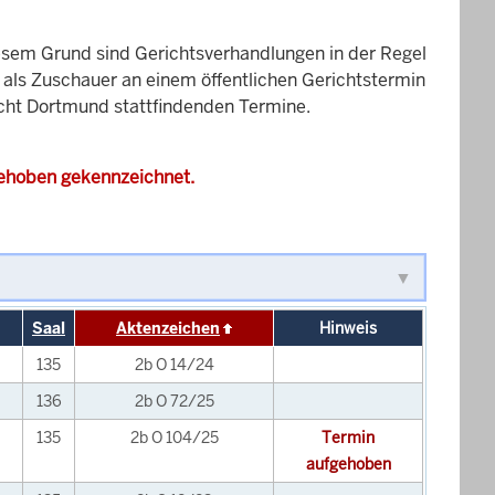
esem Grund sind Gerichtsverhandlungen in der Regel
it als Zuschauer an einem öffentlichen Gerichtstermin
richt Dortmund stattfindenden Termine.
gehoben gekennzeichnet.
Saal
Aktenzeichen
Hinweis
135
2b O 14/24
136
2b O 72/25
135
2b O 104/25
Termin
aufgehoben