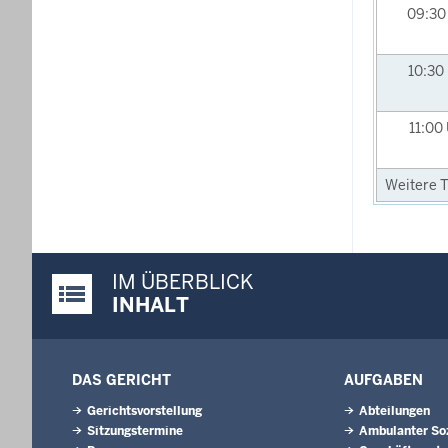
09:3
10:30
11:00
Weitere T
IM ÜBERBLICK
Justiz-Portal im Überblick:
INHALT
DAS GERICHT
AUFGABEN
Gerichtsvorstellung
Abteilungen
Sitzungstermine
Ambulanter Soz